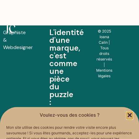
L'identité
© 2025
Graphiste
Ioana
d'une
&
Calin |
marque,
Webdesigner
Tous
c'est
droits
réservés
comme
|
une
Mentions
légales
pièce
du
puzzle
:
essentielle
Voulez-vous des cookies ?
pour
révéler
Mon site utilise des cookies pour rendre votre visite encore plus
l'image
savoureuse ! Si vous êtes gourmands, acceptez-les pour une expérience
optimale. Et si vous êtes au régime, pas de souci, vous pouvez les